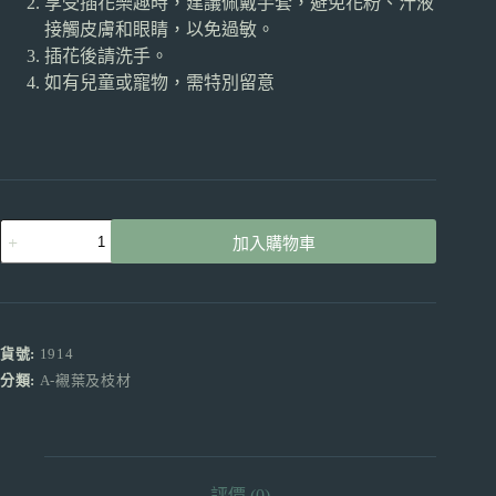
享受插花樂趣時，建議佩戴手套，避免花粉、汁液
接觸皮膚和眼睛，以免過敏。
插花後請洗手。
如有兒童或寵物，需特別留意
洋
加入購物車
牡
丹
橙
色
產
貨號:
1914
地
分類:
A-襯葉及枝材
昆
明
買
5
送
評價 (0)