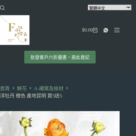
跳
至
主
要
$
0.00
內
購
容
物
車
批發客戶六折優惠，按此登記
首頁
鮮花
A-襯葉及枝材
洋牡丹 橙色 產地昆明 買5送5