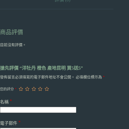
5
數
量
商品評價
目前沒有評價。
搶先評價 “洋牡丹 橙色 產地昆明 買5送5”
發佈留言必須填寫的電子郵件地址不會公開。
必填欄位標示為
*
您的評分
*
*
名稱
*
電子郵件