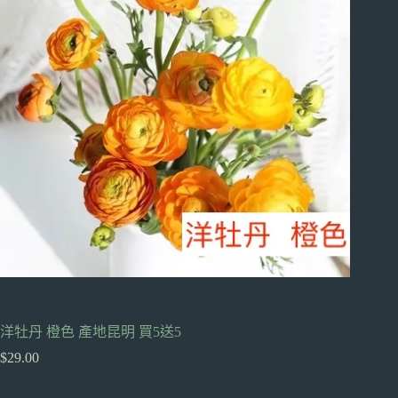
洋牡丹 橙色 產地昆明 買5送5
$
29.00