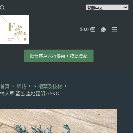
跳
至
主
要
$
0.00
內
購
容
物
車
批發客戶六折優惠，按此登記
首頁
鮮花
A-襯葉及枝材
情人草 藍色 產地昆明 0.5KG