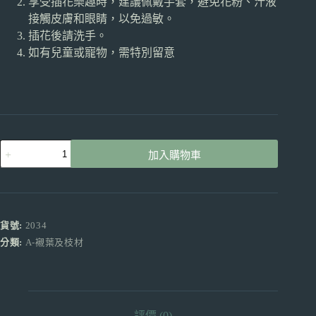
享受插花樂趣時，建議佩戴手套，避免花粉、汁液
接觸皮膚和眼睛，以免過敏。
插花後請洗手。
如有兒童或寵物，需特別留意
情
加入購物車
人
草
藍
色
產
貨號:
2034
地
分類:
A-襯葉及枝材
昆
明
0.5KG
數
量
評價 (0)