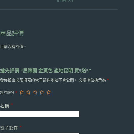
送
5
數
量
商品評價
目前沒有評價。
搶先評價 “馬蹄蘭 金黃色 產地昆明 買5送5”
發佈留言必須填寫的電子郵件地址不會公開。
必填欄位標示為
*
您的評分
*
*
名稱
*
電子郵件