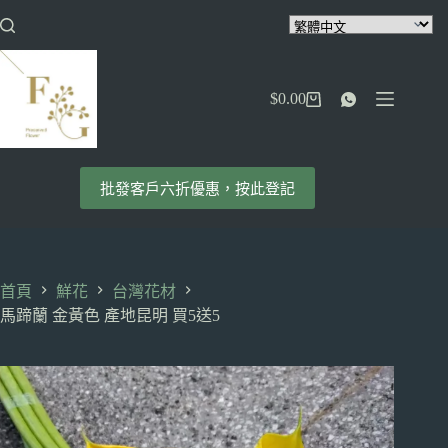
跳
至
主
要
$
0.00
內
購
容
物
車
批發客戶六折優惠，按此登記
首頁
鮮花
台灣花材
馬蹄蘭 金黃色 產地昆明 買5送5