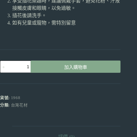
享受插花樂趣時，建議佩戴手套，避免花粉、汁液
接觸皮膚和眼睛，以免過敏。
插花後請洗手。
如有兒童或寵物，需特別留意
馬
加入購物車
蹄
蘭
金
黃
色
貨號:
1968
產
分類:
台灣花材
地
昆
明
買
5
評價 (0)