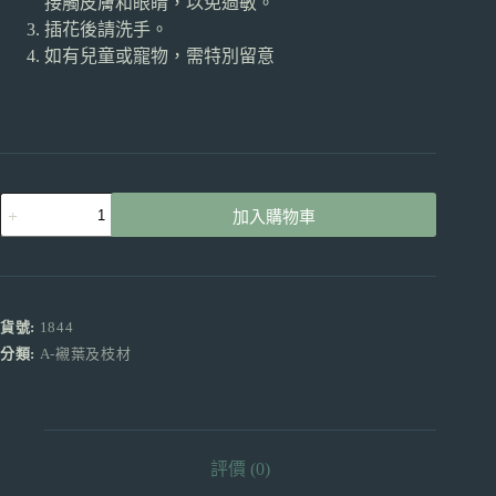
接觸皮膚和眼睛，以免過敏。
插花後請洗手。
如有兒童或寵物，需特別留意
馬
加入購物車
尾
產
地
台
灣
貨號:
1844
10
分類:
A-襯葉及枝材
枝
數
量
評價 (0)