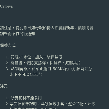
Cattleya
請注意，特別節日如母親節情人節農曆新年，價錢將會
調整而不作另行通知
保養方式
花瓶2/3水位，加入一袋保鮮液
開箱後，去除支撐桿，保鮮棉，底部葉片
45°斜剪根，花頭距瓶口15CM以內（瓶插時注意
水下不可以有葉片）
注意
所有花材不能食用
享受插花樂趣時，建議佩戴手套，避免花粉、汁液