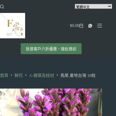
跳
至
主
要
$
0.00
內
購
容
物
車
批發客戶六折優惠，按此登記
首頁
鮮花
A-襯葉及枝材
馬尾 產地台灣 10枝