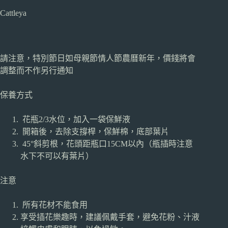
Cattleya
請注意，特別節日如母親節情人節農曆新年，價錢將會
調整而不作另行通知
保養方式
花瓶2/3水位，加入一袋保鮮液
開箱後，去除支撐桿，保鮮棉，底部葉片
45°斜剪根，花頭距瓶口15CM以內（瓶插時注意
水下不可以有葉片）
注意
所有花材不能食用
享受插花樂趣時，建議佩戴手套，避免花粉、汁液