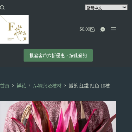
跳
至
主
要
$
0.00
內
購
容
物
車
批發客戶六折優惠，按此登記
首頁
鮮花
A-襯葉及枝材
鐵葉 紅鐵 紅色 10枝