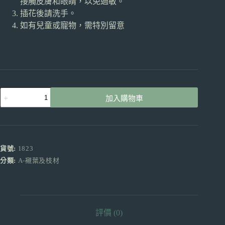
接觸皮膚和眼睛，以免過敏。
插花後請洗手。
如有兒童或寵物，需特別留意
鐵
加入購物車
葉
紅
鐵
紅
色
貨號:
1823
10
分類:
A-襯葉及枝材
枝
數
量
評價 (0)