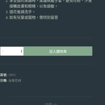
享受插花樂趣時，建議佩戴手套，避免花粉、汁液
接觸皮膚和眼睛，以免過敏。
插花後請洗手。
如有兒童或寵物，需特別留意
海
加入購物車
芋
金
黃
色
產
貨號:
1963
地
分類:
台灣花材
台
灣
買
5
送
評價 (0)