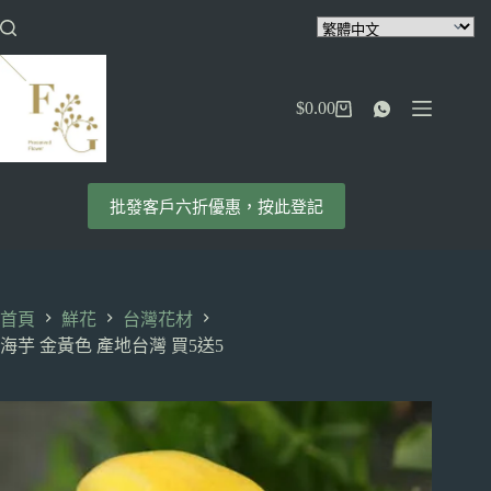
跳
至
主
要
$
0.00
內
購
容
物
車
批發客戶六折優惠，按此登記
首頁
鮮花
台灣花材
海芋 金黃色 產地台灣 買5送5