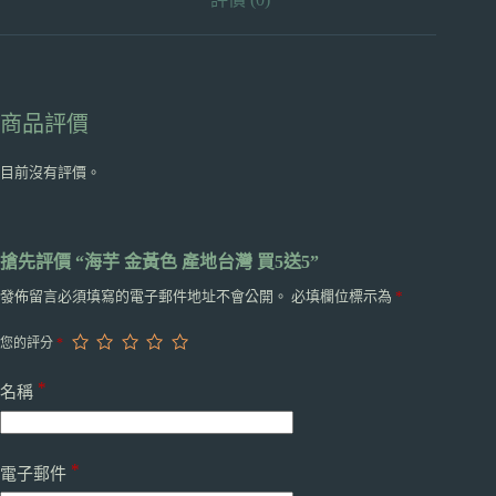
5
數
量
商品評價
目前沒有評價。
搶先評價 “海芋 金黃色 產地台灣 買5送5”
發佈留言必須填寫的電子郵件地址不會公開。
必填欄位標示為
*
您的評分
*
*
名稱
*
電子郵件