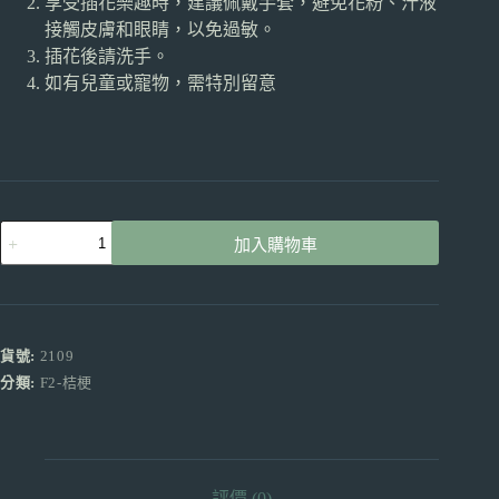
享受插花樂趣時，建議佩戴手套，避免花粉、汁液
接觸皮膚和眼睛，以免過敏。
插花後請洗手。
如有兒童或寵物，需特別留意
桔
加入購物車
梗
香
檳
色
產
貨號:
2109
地
分類:
F2-桔梗
昆
明
買
10
送
評價 (0)