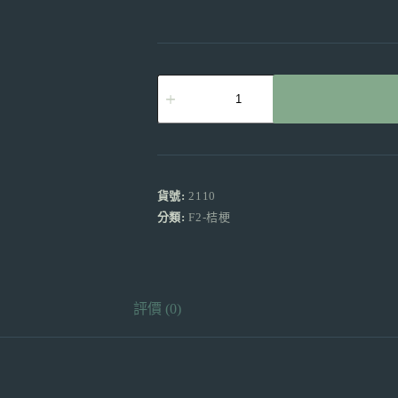
桔
梗
紫
邊
白
產
地
貨號:
2110
昆
分類:
F2-桔梗
明
買
10
送
10
評價 (0)
數
量