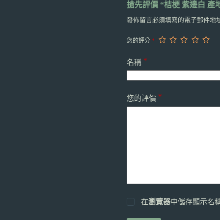
搶先評價 “桔梗 紫邊白 產地
發佈留言必須填寫的電子郵件地
您的評分
*
*
名稱
*
您的評價
在
瀏覽器
中儲存顯示名