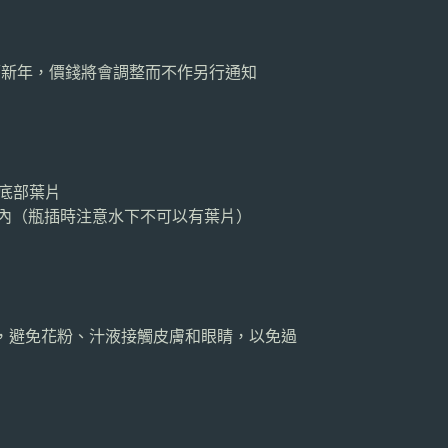
曆新年，價錢將會調整而不作另行通知
底部葉片
M以內（瓶插時注意水下不可以有葉片）
，避免花粉、汁液接觸皮膚和眼睛，以免過