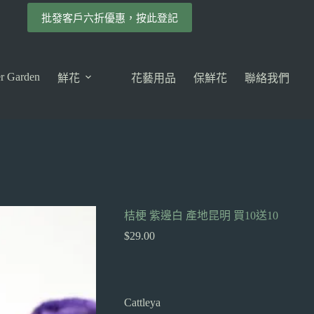
批發客戶六折優惠，按此登記
r Garden
鮮花
花藝用品
保鮮花
聯絡我們
桔梗 紫邊白 產地昆明 買10送10
$
29.00
Cattleya