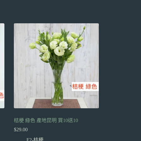
桔梗 綠色 產地昆明 買10送10
$
29.00
F2-桔梗