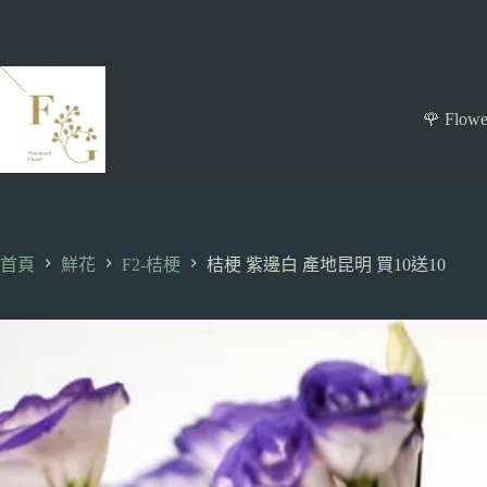
跳
至
主
要
內
🌹 Flowe
容
首頁
鮮花
F2-桔梗
桔梗 紫邊白 產地昆明 買10送10