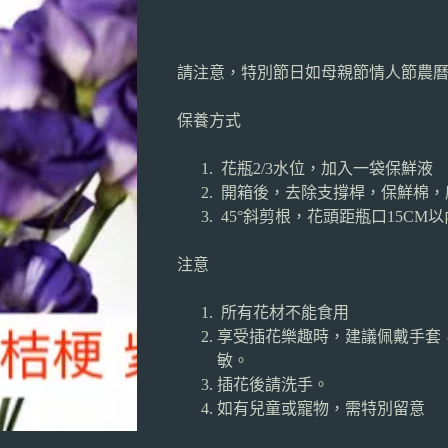
請注意，特別節日如母親節情人節農
保養方式
花瓶2/3水位，加入一袋保鮮液
開箱後，去除支撐桿，保鮮棉，
45°斜剪根，花頭距瓶口15C
注意
所有花材不能食用
享受插花樂趣時，建議佩戴手套
敏。
插花後請洗手。
如有兒童或寵物，需特別留意