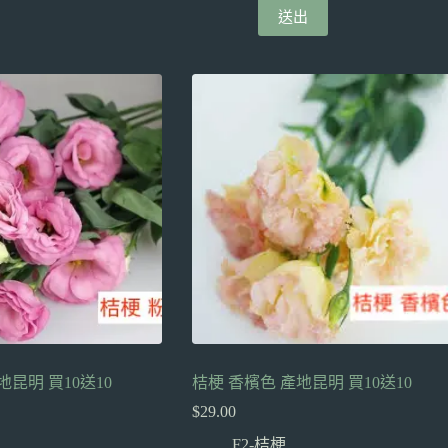
送出
地昆明 買10送10
桔梗 香檳色 產地昆明 買10送10
$
29.00
F2-桔梗