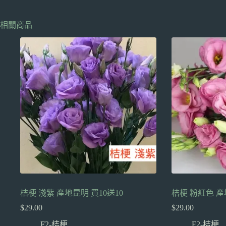
相關商品
桔梗 淺紫 產地昆明 買10送10
桔梗 粉紅色 產
$
29.00
$
29.00
F2-桔梗
F2-桔梗