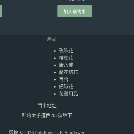
加入購物車
產品
玫瑰花
桔梗花
康乃馨
蘭花切花
百合
繡球花
花藝用品
門市地址
旺角太子道西202號地下
版權 © 2026 Poloflower -
FaSunflower
.