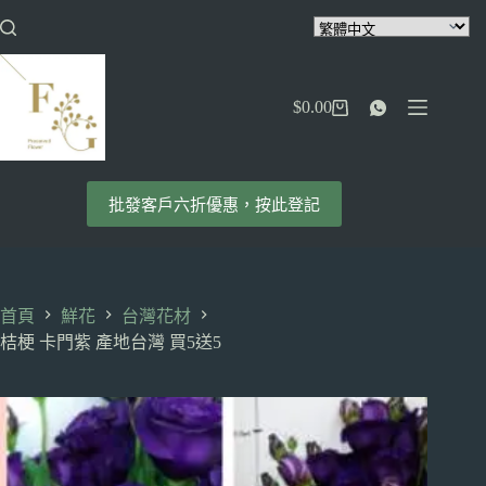
跳
至
主
要
$
0.00
內
購
容
物
車
批發客戶六折優惠，按此登記
首頁
鮮花
台灣花材
桔梗 卡門紫 產地台灣 買5送5