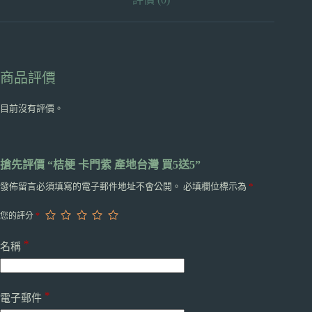
5
數
量
商品評價
目前沒有評價。
搶先評價 “桔梗 卡門紫 產地台灣 買5送5”
發佈留言必須填寫的電子郵件地址不會公開。
必填欄位標示為
*
您的評分
*
*
名稱
*
電子郵件