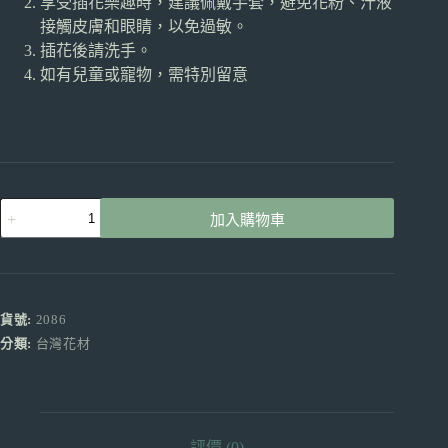
享受插花樂趣時，建議佩戴手套，避免花粉、汁液
接觸皮膚和眼睛，以免過敏。
插花後請洗手。
如有兒童或寵物，需特別留意
桔
加入購物車
梗
卡
門
紫
產
貨號:
2086
地
分類:
台灣花材
台
灣
買
5
送
評價 (0)