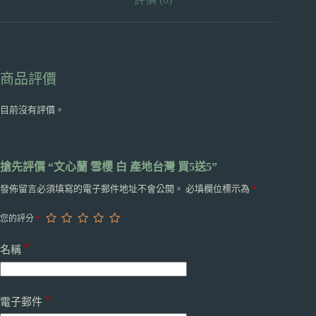
送
5
數
量
商品評價
目前沒有評價。
搶先評價 “文心蘭 雪櫻 白 產地台灣 買5送5”
發佈留言必須填寫的電子郵件地址不會公開。
必填欄位標示為
*
您的評分
*
*
名稱
*
電子郵件