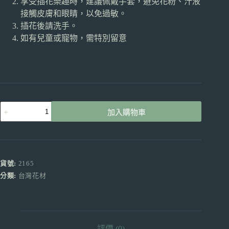
享受插花樂趣時，建議佩戴手套，避免花粉、汁液
接觸皮膚和眼睛，以免過敏。
插花後請洗手。
如有兒童或寵物，需特別留意
文
加入購物車
心
蘭
雪
櫻
白
貨號:
2165
產
分類:
台灣花材
地
台
灣
買
5
評價 (0)