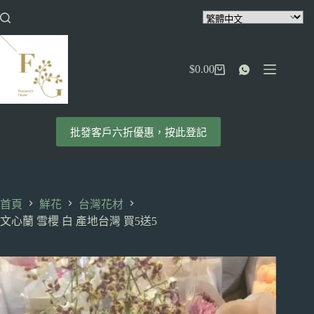
跳
至
主
要
$
0.00
內
購
容
物
車
批發客戶六折優惠，按此登記
首頁
鮮花
台灣花材
文心蘭 雪櫻 白 產地台灣 買5送5