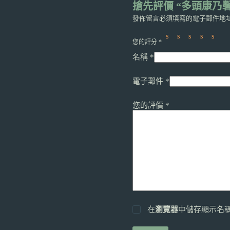
買
搶先評價 “多頭康乃
5
發佈留言必須填寫的電子郵件地
送
5
數
您的評分
*
量
名稱
*
電子郵件
*
您的評價
*
在
瀏覽器
中儲存顯示名