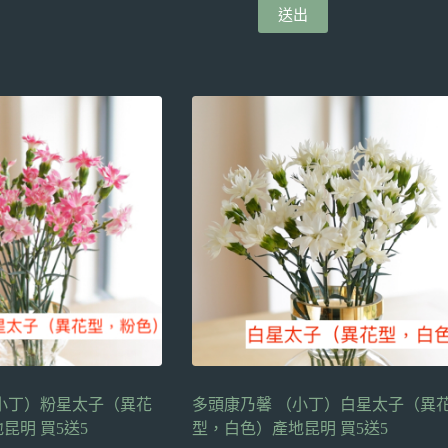
送出
小丁）粉星太子（異花
多頭康乃馨 （小丁）白星太子（異
昆明 買5送5
型，白色）產地昆明 買5送5