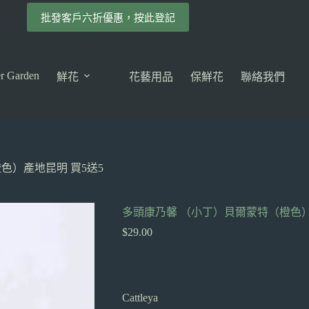
批發客戶六折優惠，按此登記
r Garden
鮮花
花藝用品
保鮮花
聯絡我們
色）產地昆明 買5送5
多頭康乃馨 （小丁）貝爾蒙特（橙色）
$
29.00
Cattleya