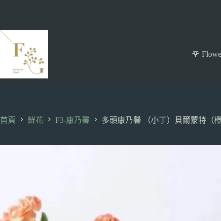
跳
至
主
要
內
🌹 Flowe
容
首頁
鮮花
F3-康乃馨
多頭康乃馨 （小丁）貝爾蒙特（橙