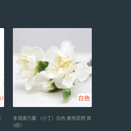
花
多頭康乃馨 （小丁）白色 產地昆明 買
5送5