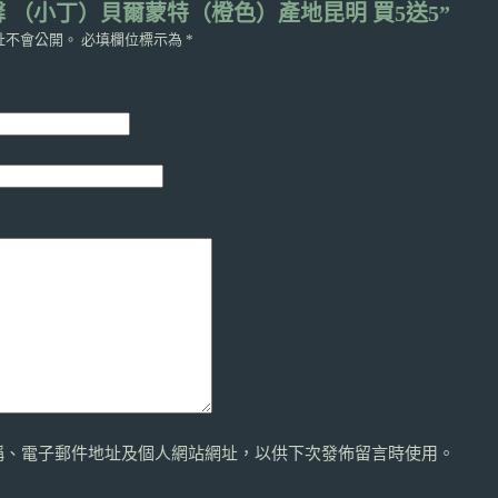
馨 （小丁）貝爾蒙特（橙色）產地昆明 買5送5”
址不會公開。
必填欄位標示為
*
稱、電子郵件地址及個人網站網址，以供下次發佈留言時使用。