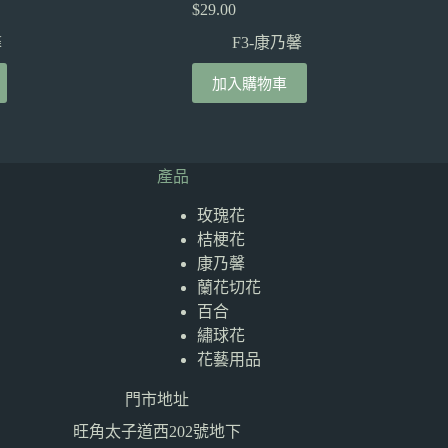
$
29.00
馨
F3-康乃馨
加入購物車
產品
玫瑰花
桔梗花
康乃馨
蘭花切花
百合
繡球花
花藝用品
門市地址
旺角太子道西202號地下