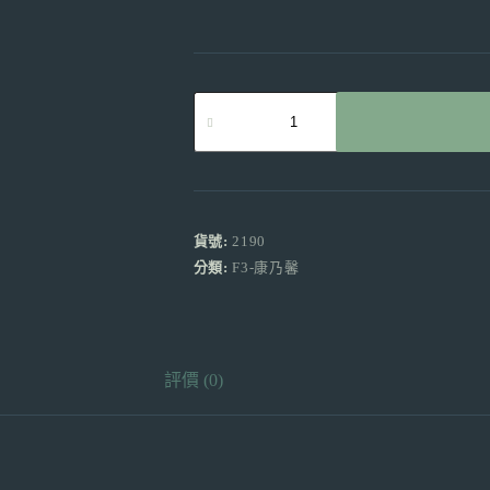
多
頭
康
乃
馨
（小
丁）
貨號:
2190
貝
分類:
F3-康乃馨
爾
蒙
特
（橙
評價 (0)
色）
產
地
昆
明