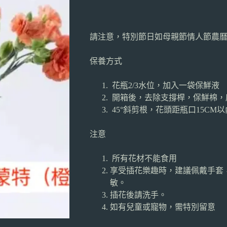
請注意，特別節日如母親節情人節農
保養方式
花瓶2/3水位，加入一袋保鮮液
開箱後，去除支撐桿，保鮮棉，
45°斜剪根，花頭距瓶口15C
注意
所有花材不能食用
享受插花樂趣時，建議佩戴手套
敏。
插花後請洗手。
如有兒童或寵物，需特別留意