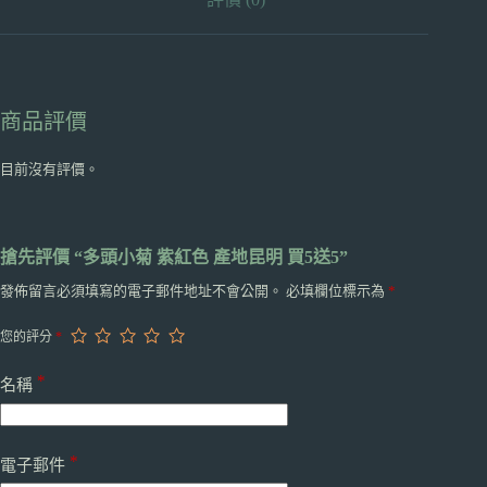
5
送
5
數
量
商品評價
目前沒有評價。
搶先評價 “多頭小菊 紫紅色 產地昆明 買5送5”
發佈留言必須填寫的電子郵件地址不會公開。
必填欄位標示為
*
您的評分
*
*
名稱
*
電子郵件