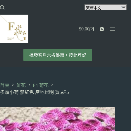
跳
至
主
要
$
0.00
內
購
容
物
車
批發客戶六折優惠，按此登記
首頁
鮮花
F4-菊花
多頭小菊 紫紅色 產地昆明 買5送5