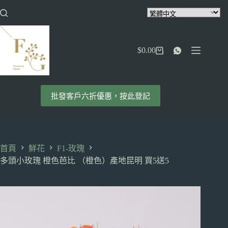
跳
至
主
要
$
0.00
內
購
容
物
車
批發客戶六折優惠，按此登記
首頁
鮮花
F1-玫瑰
多頭小玫瑰 橙色芭比 （橙色）產地昆明 買5送5