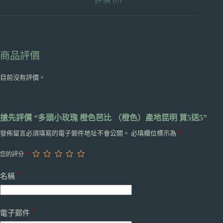
地
昆
明
買
5
商品評價
送
5
數
目前沒有評價。
量
搶先評價 “多頭小玫瑰 橙色芭比 （橙色）產地昆明 買5送5”
發佈留言必須填寫的電子郵件地址不會公開。
必填欄位標示為
*
您的評分
*
*
名稱
*
電子郵件