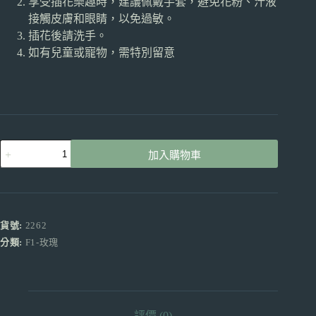
享受插花樂趣時，建議佩戴手套，避免花粉、汁液
接觸皮膚和眼睛，以免過敏。
插花後請洗手。
如有兒童或寵物，需特別留意
多
加入購物車
頭
小
玫
瑰
橙
貨號:
2262
色
分類:
F1-玫瑰
芭
比
（橙
色）
產
評價 (0)