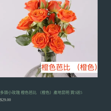
多頭小玫瑰 橙色芭比 （橙色）產地昆明 買5送5
$
29.00