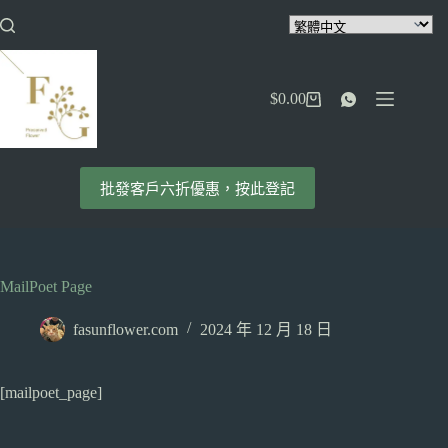
跳
至
主
要
$
0.00
內
購
容
物
車
批發客戶六折優惠，按此登記
MailPoet Page
fasunflower.com
2024 年 12 月 18 日
[mailpoet_page]