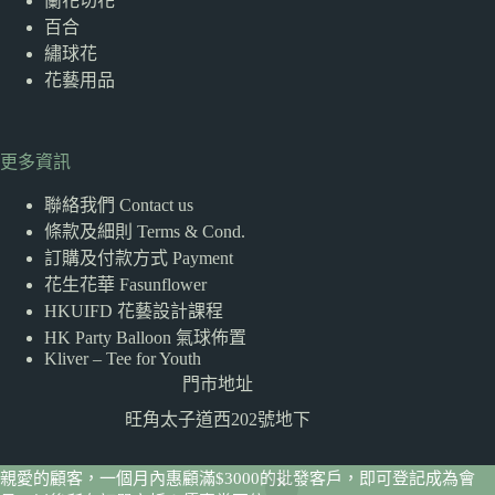
蘭花切花
百合
繡球花
花藝用品
更多資訊
聯絡我們 Contact us
條款及細則 Terms & Cond.
訂購及付款方式 Payment
花生花華 Fasunflower
HKUIFD 花藝設計課程
HK Party Balloon 氣球佈置
Kliver – Tee for Youth
門市地址
旺角太子道西202號地下
親愛的顧客，一個月內惠顧滿$3000的批發客戶，即可登記成為會
版權 © 2026 Poloflower -
FaSunflower
.